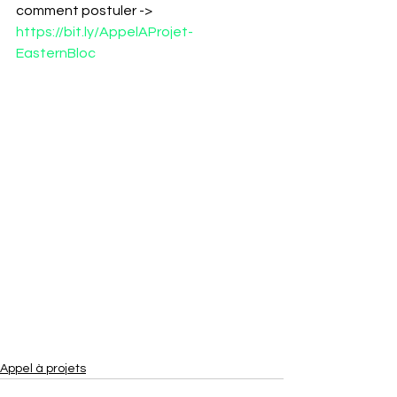
comment postuler -> 
https://bit.ly/AppelAProjet-
EasternBloc
Appel à projets