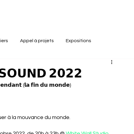
iers
Appel à projets
Expositions
𝗢𝗨𝗡𝗗 𝟮𝟬𝟮𝟮
𝗻𝗱𝗮𝗻𝘁 (𝗹𝗮 𝗳𝗶𝗻 𝗱𝘂 𝗺𝗼𝗻𝗱𝗲)
uer à la mouvance du monde. 
bre 2022, de 20h à 23h @ 
White Wall Studio 