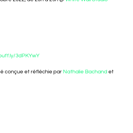
/buff.ly/3dPKYwY
é conçue et réfléchie par 
Nathalie Bachand
 et 