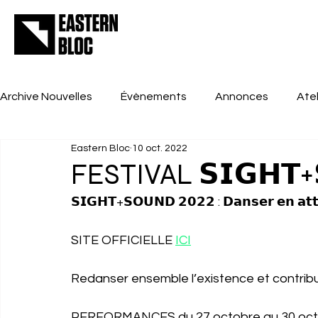
Archive Nouvelles
Évènements
Annonces
Atel
Eastern Bloc
10 oct. 2022
FESTIVAL 𝗦𝗜𝗚𝗛𝗧+
𝗦𝗜𝗚𝗛𝗧+𝗦𝗢𝗨𝗡𝗗 𝟮𝟬𝟮𝟮 : 𝗗𝗮𝗻𝘀𝗲𝗿 𝗲𝗻 𝗮𝘁𝘁
SITE OFFICIELLE 
ICI
Redanser ensemble l’existence et contrib
PERFORMANCES du 27 octobre au 30 octo