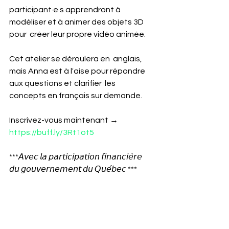
participant·e·s apprendront à 
modéliser et à animer des objets 3D 
pour  créer leur propre vidéo animée. 
Cet atelier se déroulera en  anglais, 
mais Anna est à l'aise pour répondre 
aux questions et clarifier  les 
concepts en français sur demande. 
Inscrivez-vous maintenant → 
https://buff.ly/3Rt1ot5
***𝘈𝘷𝘦𝘤 𝘭𝘢 𝘱𝘢𝘳𝘵𝘪𝘤𝘪𝘱𝘢𝘵𝘪𝘰𝘯 𝘧𝘪𝘯𝘢𝘯𝘤𝘪𝘦̀𝘳𝘦 
𝘥𝘶 𝘨𝘰𝘶𝘷𝘦𝘳𝘯𝘦𝘮𝘦𝘯𝘵 𝘥𝘶 𝘘𝘶𝘦́𝘣𝘦𝘤 *** 